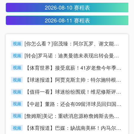
2026-08-10 赛程表
2026-08-11 赛程表
[你怎么看？]宿茂臻：阿尔瓦罗、谢文能下周跟队训练，李源一八
视频
[转会]罗马诺：迪奥曼德未表现出转会曼城枪手意愿，皇马1亿欧
视频
【体育世界】接受底薪！41岁老詹今年季后赛38.4分钟&23
视频
【球迷报道】阿贾克斯主帅：特尔施特根是我们感兴趣的球员，但他
视频
【值得一看】球迷纷纷围观！维尼修斯评论哈兰德：生日快乐兄弟，
视频
【中超】董路：还会有09留洋球员回归国内，不是不想留洋而是现
视频
[詹姆斯]美记：重磅消息源称詹姆斯去热火是必然的 预计本周末
视频
【体育报道】巴媒：缺战南美杯！内马尔当晚现身巴西扑克锦标赛
视频