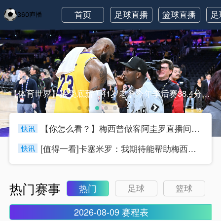
首页
足球直播
篮球直播
足
【体育世界】接受底薪！41岁老詹今年季后赛38.4分钟&23
【你怎么看？】梅西曾做客阿圭罗直播间看卧龙凤雏，戈麦斯自比小
快讯
[值得一看]卡塞米罗：我期待能帮助梅西，他是足球历史上最伟大
快讯
热门赛事
热门
足球
篮球
2026-08-09 赛程表