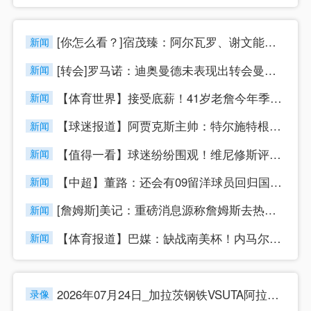
[你怎么看？]宿茂臻：阿尔瓦罗、谢文能下周跟队训练，李源一八
新闻
[转会]罗马诺：迪奥曼德未表现出转会曼城枪手意愿，皇马1亿欧
新闻
【体育世界】接受底薪！41岁老詹今年季后赛38.4分钟&23
新闻
【球迷报道】阿贾克斯主帅：特尔施特根是我们感兴趣的球员，但他
新闻
【值得一看】球迷纷纷围观！维尼修斯评论哈兰德：生日快乐兄弟，
新闻
【中超】董路：还会有09留洋球员回归国内，不是不想留洋而是现
新闻
[詹姆斯]美记：重磅消息源称詹姆斯去热火是必然的 预计本周末
新闻
【体育报道】巴媒：缺战南美杯！内马尔当晚现身巴西扑克锦标赛
新闻
2026年07月24日_加拉茨钢铁VSUTA阿拉德 罗甲录像
录像